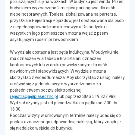
poruszających się na wózkach. W budynku jest winda. Przed
budynkiem wyznaczono 2 miejsca parkingowe dla osób
niepełnosprawnych. Toaleta, zlokalizowana na parterze,
przy Dziale Rejestracji Pojazdów, jest dostosowana dla osób
z niepełnosprawnościami ruchowymi. Do budynku i
wszystkich jego pomieszczeń można wejść z psem
asystującym i psem przewodnikiem.
W wydziale dostępna jest pętla indukcyjna. W budynku nie
ma oznaczeń w alfabecie Braille’a ani oznaczeń
kontrastowych lub w druku powiększonym dla osób
niewidomych i słabowidzących. W wydziale można
skorzystać z wideotłumacza. Aby skorzystać z usługi należy
umówić się z jednodniowym wyprzedzeniem za
pośrednictwem poczty elektronicznej
rejestracja@piaseczno.pl
lub poprzez SMS 519 327 988.
Wydział czynny jest od poniedziałku do piątku od 7:00 do
16:00.
Podczas wizyty w umówionym terminie należy udać się do
punktu oznaczonego odpowiednią naklejką, który znajduje
się niedaleko wejścia do budynku.