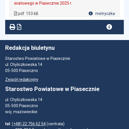
wiatowego w Piasecznie 2025 r.
. Plik w formacie: pdf
. Rozmiar pliku: 153 kB
. Otwiera się w nowej karcie.
pdf
153 kB
metryczka
Plik w formacie
Redakcja biuletynu
Starostwo Powiatowe w Piasecznie
ul. Chyliczkowska 14
05-500 Piaseczno
Zespół redakcyjny
Starostwo Powiatowe w Piasecznie
ul. Chyliczkowska 14
05-500 Piaseczno
woj. mazowieckie
tel
.
(+48) 22 756 62 54
(centrala)