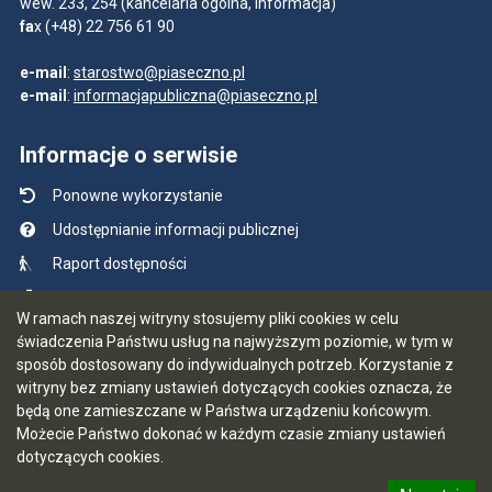
wew. 233, 254 (kancelaria ogólna, informacja)
fa
x (+48) 22 756 61 90
e-mail
:
starostwo@piaseczno.pl
e-mail
:
informacjapubliczna@piaseczno.pl
Informacje o serwisie
Ponowne wykorzystanie
Udostępnianie informacji publicznej
Raport dostępności
Mapa serwisu
W ramach naszej witryny stosujemy pliki cookies w celu
Instrukcja obsługi
świadczenia Państwu usług na najwyższym poziomie, w tym w
sposób dostosowany do indywidualnych potrzeb. Korzystanie z
Statystyki oglądalności
witryny bez zmiany ustawień dotyczących cookies oznacza, że
Ostatnio dodane
będą one zamieszczane w Państwa urządzeniu końcowym.
Możecie Państwo dokonać w każdym czasie zmiany ustawień
Ostatnia aktualizacja BIP: 07.08.2026 15:19
dotyczących cookies.