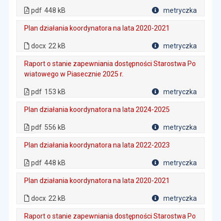
. Plik w formacie: pdf
. Rozmiar pliku: 448 kB
. Otwiera się w nowej karcie.
pdf
448 kB
metryczka
Plik w formacie
Plan działania koordynatora na lata 2020-2021
. Rozmiar pliku: 22 kB
. Plik w formacie: docx
docx
22 kB
metryczka
Plik w formacie
Raport o stanie zapewniania dostępności Starostwa Po
wiatowego w Piasecznie 2025 r.
. Plik w formacie: pdf
. Rozmiar pliku: 153 kB
. Otwiera się w nowej karcie.
pdf
153 kB
metryczka
Plik w formacie
Plan działania koordynatora na lata 2024-2025
. Plik w formacie: pdf
. Rozmiar pliku: 556 kB
. Otwiera się w nowej karcie.
pdf
556 kB
metryczka
Plik w formacie
Plan działania koordynatora na lata 2022-2023
. Plik w formacie: pdf
. Rozmiar pliku: 448 kB
. Otwiera się w nowej karcie.
pdf
448 kB
metryczka
Plik w formacie
Plan działania koordynatora na lata 2020-2021
. Rozmiar pliku: 22 kB
. Plik w formacie: docx
docx
22 kB
metryczka
Plik w formacie
Raport o stanie zapewniania dostępności Starostwa Po