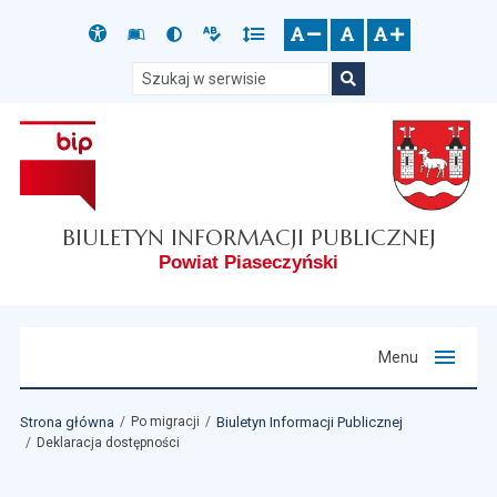
Przejdź do głównego menu
Przejdź do mapy serwisu
Przejdź do treści
Deklaracja
Słownik
Wersja
Wersja
Gęstość
zresetuj
zmniejsz czcionkę
zwiększ czcionkę
dostępności
skrótów
kontrastowa
tekstowa
tekstu
Szukaj w serwisie
Szukaj
BIULETYN INFORMACJI PUBLICZNEJ
Powiat Piaseczyński
Menu
Strona główna
Po migracji
Biuletyn Informacji Publicznej
Deklaracja dostępności