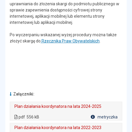
uprawniania do złożenia skargi do podmiotu publicznego w
sprawie zapewnienia dostępności cyfrowej strony
internetowej, aplikacji mobilnej lub elementu strony
internetowej lub aplikacji mobilnej.
Po wyczerpaniu wskazanej wyżej procedury można także
złożyć skargę do
Rzecznika Praw Obywatelskich
.
Załączniki:
Plan działania koordynatora na lata 2024-2025
. Plik w formacie: pdf
. Rozmiar pliku: 556 kB
. Otwiera się w nowej karcie.
pdf
556 kB
metryczka
Plik w formacie
Plan działania koordynatora na lata 2022-2023