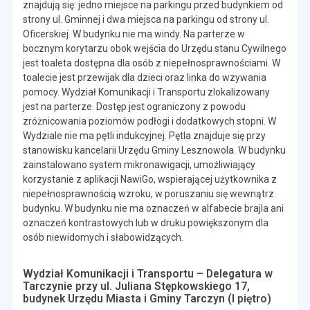
znajdują się: jedno miejsce na parkingu przed budynkiem od
strony ul. Gminnej i dwa miejsca na parkingu od strony ul.
Oficerskiej. W budynku nie ma windy. Na parterze w
bocznym korytarzu obok wejścia do Urzędu stanu Cywilnego
jest toaleta dostępna dla osób z niepełnosprawnościami. W
toalecie jest przewijak dla dzieci oraz linka do wzywania
pomocy. Wydział Komunikacji i Transportu zlokalizowany
jest na parterze. Dostęp jest ograniczony z powodu
zróżnicowania poziomów podłogi i dodatkowych stopni. W
Wydziale nie ma pętli indukcyjnej. Pętla znajduje się przy
stanowisku kancelarii Urzędu Gminy Lesznowola. W budynku
zainstalowano system mikronawigacji, umożliwiający
korzystanie z aplikacji NawiGo, wspierającej użytkownika z
niepełnosprawnością wzroku, w poruszaniu się wewnątrz
budynku. W budynku nie ma oznaczeń w alfabecie brajla ani
oznaczeń kontrastowych lub w druku powiększonym dla
osób niewidomych i słabowidzących.
Wydział Komunikacji i Transportu – Delegatura w
Tarczynie przy ul. Juliana Stępkowskiego 17,
budynek Urzędu Miasta i Gminy Tarczyn (I piętro)