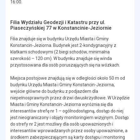
16:00.
Filia Wydziału Geodezji i Katastru przy ul.
Piaseczyńskiej 77 w Konstancinie-Jeziornie
Filia znajduje się w budynku Urzędu Miasta i Gminy
Konstancin-Jeziorna. Budynek jest 2-kondygnacyjny z
klatkami schodowymi (2 biegi schodów, minimalna
szerokość – 120 cm). W budynku znajduje się winda
przystosowana dla osób poruszających się na wózkach.
Miejsca postojowe znajdują się w odległości około 50 m od
budynku Urzędu Miasta i Gminy Konstancin-Jeziorna,
wejście główne do budynku z podjazdem dla
niepełnosprawnych przez drzwi dwuskrzydłowe. W Urzędzie
Miasta i Gminy Konstancin-Jeziorna wyróżnia się dla
interesantów strefę nr 1 – ogólnodostępną, dostęp do niej
jest nieograniczony i objęty monitoringiem wizyjnym. Dostęp
do strefy nr 2 jest możliwy dla osób upoważnionych i
interesantów wprowadzanych przez osoby upoważnione, a
środkiem zabezpieczającym są karty dostępu i monitoring