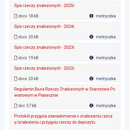
Spis rzeczy znalezionych - 2025r.
. Rozmiar pliku: 18 kB
. Plik w formacie: docx
docx
18 kB
metryczka
Plik w formacie
Spis rzeczy znalezionych - 2024r.
. Rozmiar pliku: 20 kB
. Plik w formacie: docx
docx
20 kB
metryczka
Plik w formacie
Spis rzeczy znalezionych - 2023r.
. Rozmiar pliku: 19 kB
. Plik w formacie: docx
docx
19 kB
metryczka
Plik w formacie
Spis rzeczy znalezionych - 2022r.
. Rozmiar pliku: 20 kB
. Plik w formacie: docx
docx
20 kB
metryczka
Plik w formacie
Regulamin Biura Rzeczy Znalezionych w Starostwie Po
wiatowym w Piasecznie
. Plik w formacie: doc
. Rozmiar pliku: 57 kB
doc
57 kB
metryczka
Plik w formacie
Protokół przyjęcia zawiadomienia o znalezieniu rzecz
y/znalezieniu i przyjęciu rzeczy do depozytu
. Plik w formacie: doc
. Rozmiar pliku: 33 kB