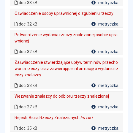
doc
33 kB
metryczka
Plik w formacie
Oświadczenie osoby uprawnionej o zgubieniu rzeczy
. Plik w formacie: doc
. Rozmiar pliku: 32 kB
doc
32 kB
metryczka
Plik w formacie
Potwierdzenie wydania rzeczy znalezionej osobie upra
wnionej
. Plik w formacie: doc
. Rozmiar pliku: 32 kB
doc
32 kB
metryczka
Plik w formacie
Zaświadczenie stwierdzające upływ terminów przecho
wania rzeczy oraz zawierające informację o wydaniu rz
eczy znalazcy
. Plik w formacie: doc
. Rozmiar pliku: 33 kB
doc
33 kB
metryczka
Plik w formacie
Wezwanie znalazcy do odbioru rzeczy znalezionej
. Plik w formacie: doc
. Rozmiar pliku: 27 kB
doc
27 kB
metryczka
Plik w formacie
Rejestr Biura Rzeczy Znalezionych /wzór/
. Plik w formacie: doc
. Rozmiar pliku: 35 kB
doc
35 kB
metryczka
Plik w formacie