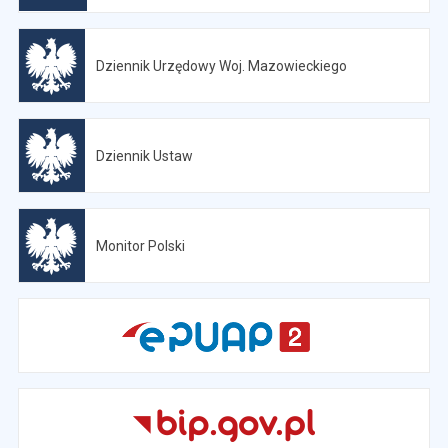
Dziennik Urzędowy Woj. Mazowieckiego
Otwiera się w nowej karcie
Dziennik Ustaw
Otwiera się w nowej karcie
Monitor Polski
Otwiera się w nowej karcie