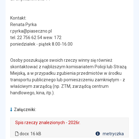
Kontakt:
Renata Pyrka
r.pyrka@piaseczno.pl
tel. 22 756 62 54 wew. 172
poniedziałek - piątek 8.00-16.00
Osoby poszukujące swoich rzeczy winny się również
skontaktować z najbliższym komisariatem Policji lub Strażą
Miejską, a w przypadku zgubienia przedmiotów w środku
transportu publicznego lub pomieszczeniu zamkniętym - z
właściwym zarządcą (np. ZTM, zarządcą centrum
handlowego, kina, itp.).
Załączniki:
Spis rzeczy znalezionych - 2026r.
. Rozmiar pliku: 16 kB
. Plik w formacie: docx
docx
16 kB
metryczka
Plik w formacie