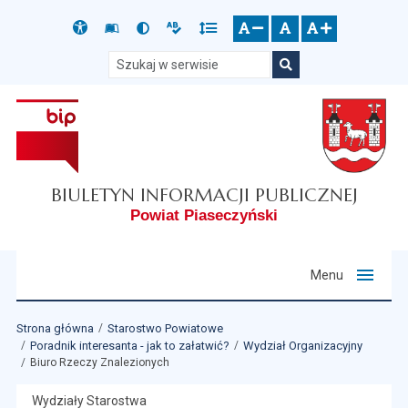
Przejdź do głównego menu
Przejdź do mapy serwisu
Przejdź do treści
Deklaracja
Słownik
Wersja
Wersja
Gęstość
zresetuj
zmniejsz czcionkę
zwiększ czcionkę
dostępności
skrótów
kontrastowa
tekstowa
tekstu
Szukaj w serwisie
Szukaj
BIULETYN INFORMACJI PUBLICZNEJ
Powiat Piaseczyński
Menu
Strona główna
Starostwo Powiatowe
Poradnik interesanta - jak to załatwić?
Wydział Organizacyjny
Biuro Rzeczy Znalezionych
Wydziały Starostwa